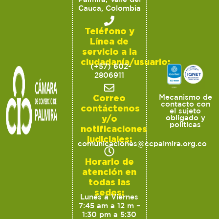
Cauca, Colombia
Teléfono y
Línea de
servicio a la
ciudadanía/usuario:
(+57) 602-
2806911
Correo
Mecanismo de
contacto con
contáctenos
el sujeto
y/o
obligado y
políticas
notificaciones
judiciales:
comunicaciones@ccpalmira.org.co
Horario de
atención en
todas las
sedes:
Lunes a Viernes
7:45 am a 12 m –
1:30 pm a 5:30