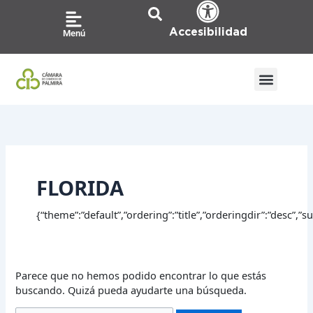
Ir
Buscar
al
por:
Accesibilidad
Menú
contenido
FLORIDA
{“theme”:”default”,”ordering”:”title”,”orderingdir”:”desc”,
Parece que no hemos podido encontrar lo que estás
buscando. Quizá pueda ayudarte una búsqueda.