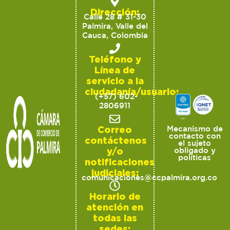
Dirección:
Calle 28 # 31-30
Palmira, Valle del
Cauca, Colombia
Teléfono y
Línea de
servicio a la
ciudadanía/usuario:
(+57) 602-
2806911
Correo
Mecanismo de
contacto con
contáctenos
el sujeto
y/o
obligado y
políticas
notificaciones
judiciales:
comunicaciones@ccpalmira.org.co
Horario de
atención en
todas las
sedes: