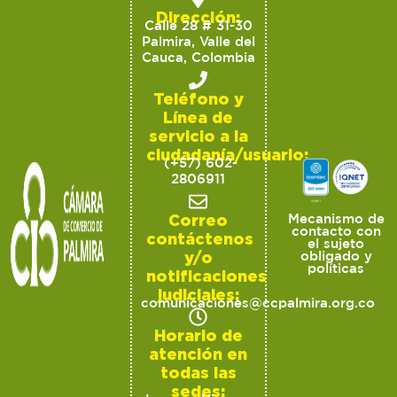
Dirección:
Calle 28 # 31-30
Palmira, Valle del
Cauca, Colombia
Teléfono y
Línea de
servicio a la
ciudadanía/usuario:
(+57) 602-
2806911
Correo
Mecanismo de
contacto con
contáctenos
el sujeto
y/o
obligado y
políticas
notificaciones
judiciales:
comunicaciones@ccpalmira.org.co
Horario de
atención en
todas las
sedes: