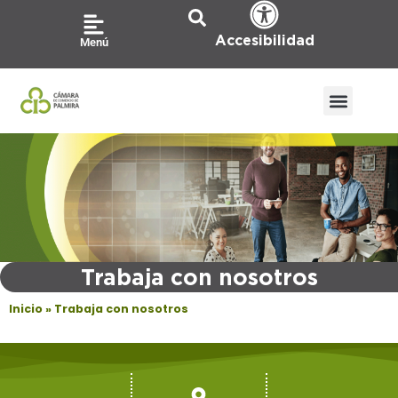
Ir
al
Accesibilidad
Menú
contenido
Trabaja con nosotros
Inicio
»
Trabaja con nosotros