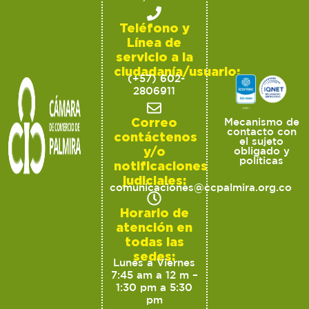
Teléfono y
Línea de
servicio a la
ciudadanía/usuario:
(+57) 602-
2806911
Correo
Mecanismo de
contacto con
contáctenos
el sujeto
y/o
obligado y
políticas
notificaciones
judiciales:
comunicaciones@ccpalmira.org.co
Horario de
atención en
todas las
sedes:
Lunes a Viernes
7:45 am a 12 m –
1:30 pm a 5:30
pm