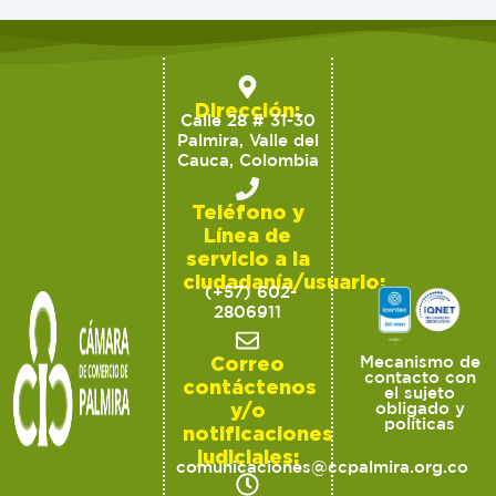
Dirección:
Calle 28 # 31-30
Palmira, Valle del
Cauca, Colombia
Teléfono y
Línea de
servicio a la
ciudadanía/usuario:
(+57) 602-
2806911
Correo
Mecanismo de
contacto con
contáctenos
el sujeto
y/o
obligado y
políticas
notificaciones
judiciales:
comunicaciones@ccpalmira.org.co