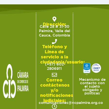
Dirección:
Calle 28 # 31-30
Palmira, Valle del
Cauca, Colombia
Teléfono y
Línea de
servicio a la
ciudadanía/usuario:
(+57) 602-
2806911
Correo
Mecanismo de
contacto con
contáctenos
el sujeto
y/o
obligado y
políticas
notificaciones
judiciales:
comunicaciones@ccpalmira.org.co