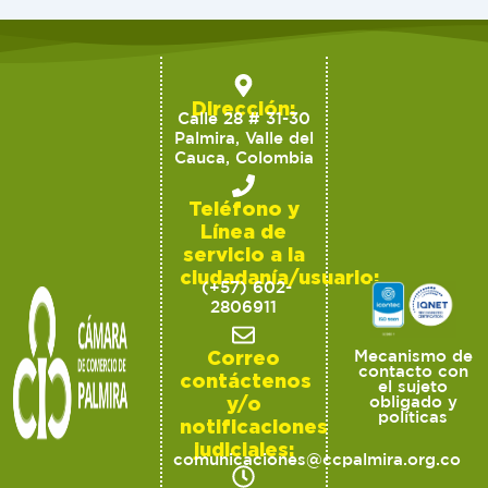
Dirección:
Calle 28 # 31-30
Palmira, Valle del
Cauca, Colombia
Teléfono y
Línea de
servicio a la
ciudadanía/usuario:
(+57) 602-
2806911
Correo
Mecanismo de
contacto con
contáctenos
el sujeto
y/o
obligado y
políticas
notificaciones
judiciales:
comunicaciones@ccpalmira.org.co