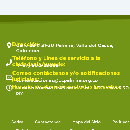
Dirección:
Calle 28 # 31-30 Palmira, Valle del Cauca,
Colombia
Teléfono y Línea de servicio a la
ciudadanía/usuario:
(+57) 602-2806911
Correo contáctenos y/o notificaciones
judiciales:
comunicaciones@ccpalmira.org.co
Horario de atención en todas las sedes:
Lunes a Viernes 7:45 am a 12 m – 1:30 pm a 5:30
pm
Sedes
Contáctenos
Mapa del Sitio
Política