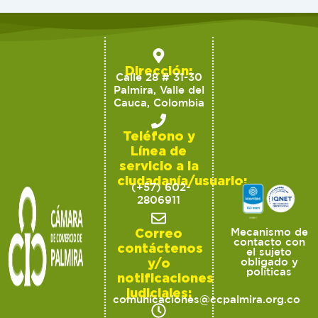
Dirección:
Calle 28 # 31-30
Palmira, Valle del
Cauca, Colombia
Teléfono y
Línea de
servicio a la
ciudadanía/usuario:
(+57) 602-
2806911
Correo
Mecanismo de
contacto con
contáctenos
el sujeto
y/o
obligado y
políticas
notificaciones
judiciales:
comunicaciones@ccpalmira.org.co