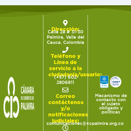
Dirección:
Calle 28 # 31-30
Palmira, Valle del
Cauca, Colombia
Teléfono y
Línea de
servicio a la
ciudadanía/usuario:
(+57) 602-
2806911
Correo
Mecanismo de
contacto con
contáctenos
el sujeto
y/o
obligado y
políticas
notificaciones
judiciales:
comunicaciones@ccpalmira.org.co