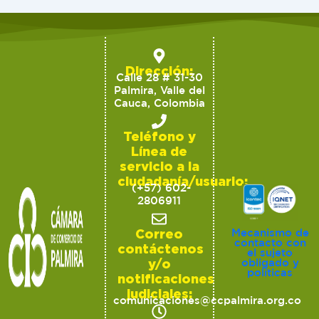
Dirección:
Calle 28 # 31-30
Palmira, Valle del
Cauca, Colombia
Teléfono y
Línea de
servicio a la
ciudadanía/usuario:
(+57) 602-
2806911
Correo
Mecanismo de
contacto con
contáctenos
el sujeto
y/o
obligado y
políticas
notificaciones
judiciales:
comunicaciones@ccpalmira.org.co