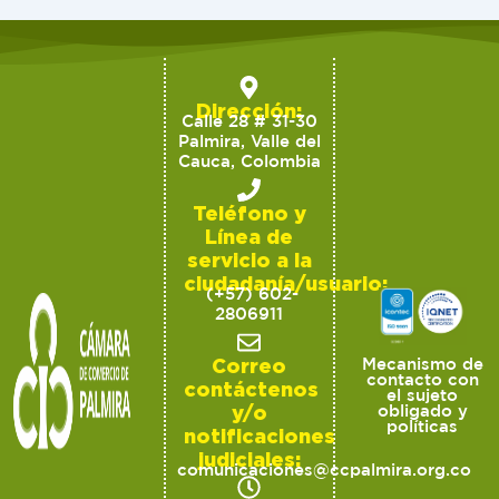
Dirección:
Calle 28 # 31-30
Palmira, Valle del
Cauca, Colombia
Teléfono y
Línea de
servicio a la
ciudadanía/usuario:
(+57) 602-
2806911
Correo
Mecanismo de
contacto con
contáctenos
el sujeto
y/o
obligado y
políticas
notificaciones
judiciales:
comunicaciones@ccpalmira.org.co