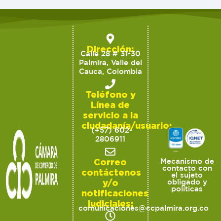
Dirección:
Calle 28 # 31-30
Palmira, Valle del
Cauca, Colombia
Teléfono y
Línea de
servicio a la
ciudadanía/usuario:
(+57) 602-
2806911
Correo
Mecanismo de
contacto con
contáctenos
el sujeto
y/o
obligado y
políticas
notificaciones
judiciales:
comunicaciones@ccpalmira.org.co