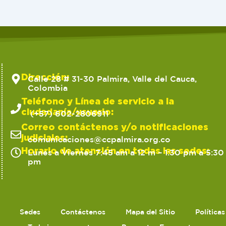
Dirección:
Calle 28 # 31-30 Palmira, Valle del Cauca,
Colombia
Teléfono y Línea de servicio a la
ciudadanía/usuario:
(+57) 602-2806911
Correo contáctenos y/o notificaciones
judiciales:
comunicaciones@ccpalmira.org.co
Horario de atención en todas las sedes:
Lunes a Viernes 7:45 am a 12 m – 1:30 pm a 5:30
pm
Sedes
Contáctenos
Mapa del Sitio
Política