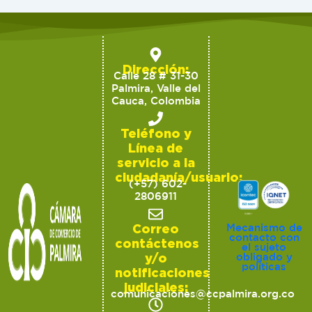
Dirección:
Calle 28 # 31-30
Palmira, Valle del
Cauca, Colombia
Teléfono y
Línea de
servicio a la
ciudadanía/usuario:
(+57) 602-
2806911
Correo
Mecanismo de
contacto con
contáctenos
el sujeto
y/o
obligado y
políticas
notificaciones
judiciales:
comunicaciones@ccpalmira.org.co