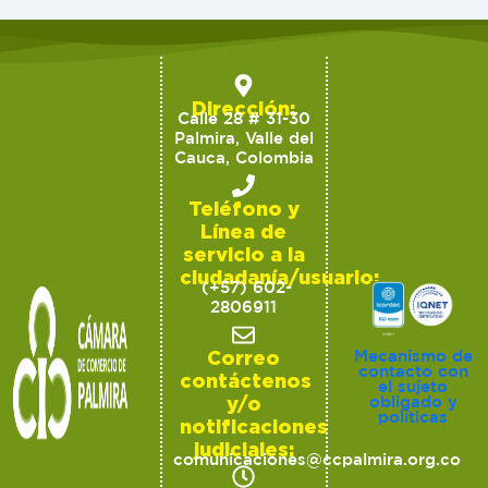
Dirección:
Calle 28 # 31-30
Palmira, Valle del
Cauca, Colombia
Teléfono y
Línea de
servicio a la
ciudadanía/usuario:
(+57) 602-
2806911
Correo
Mecanismo de
contacto con
contáctenos
el sujeto
y/o
obligado y
políticas
notificaciones
judiciales:
comunicaciones@ccpalmira.org.co