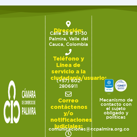
Dirección:
Calle 28 # 31-30
Palmira, Valle del
Cauca, Colombia
Teléfono y
Línea de
servicio a la
ciudadanía/usuario:
(+57) 602-
2806911
Correo
Mecanismo de
contacto con
contáctenos
el sujeto
y/o
obligado y
políticas
notificaciones
judiciales:
comunicaciones@ccpalmira.org.co