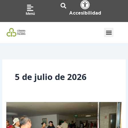
Ir
al
Accesibilidad
Menú
contenido
ATENCIÓN A LA CIU
PQRS / CO
5 de julio de 2026
Más
de
110
citas