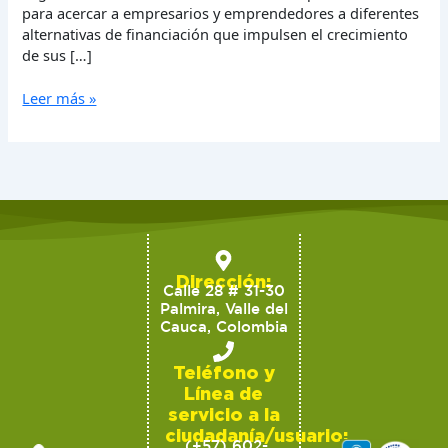
para acercar a empresarios y emprendedores a diferentes
alternativas de financiación que impulsen el crecimiento
de sus […]
Leer más »
Dirección:
Calle 28 # 31-30
Palmira, Valle del
Cauca, Colombia
Teléfono y
Línea de
servicio a la
ciudadanía/usuario:
(+57) 602-