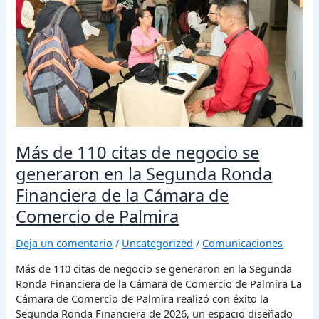
de
negocio
se
generaron
en
la
Segunda
Ronda
Financiera
de
Más de 110 citas de negocio se
la
Cámara
generaron en la Segunda Ronda
de
Financiera de la Cámara de
Comercio
de
Comercio de Palmira
Palmira
Deja un comentario
/
Uncategorized
/
Comunicaciones
Más de 110 citas de negocio se generaron en la Segunda
Ronda Financiera de la Cámara de Comercio de Palmira La
Cámara de Comercio de Palmira realizó con éxito la
Segunda Ronda Financiera de 2026, un espacio diseñado