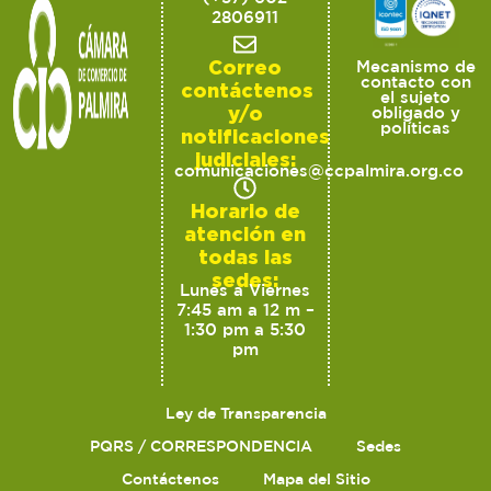
2806911
Correo
Mecanismo de
contacto con
contáctenos
el sujeto
y/o
obligado y
políticas
notificaciones
judiciales:
comunicaciones@ccpalmira.org.co
Horario de
atención en
todas las
sedes:
Lunes a Viernes
7:45 am a 12 m –
1:30 pm a 5:30
pm
Ley de Transparencia
PQRS / CORRESPONDENCIA
Sedes
Contáctenos
Mapa del Sitio