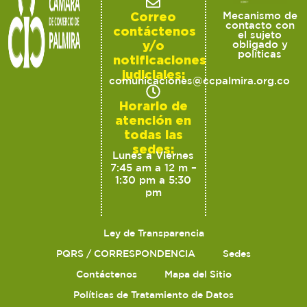
Correo
Mecanismo de
contacto con
contáctenos
el sujeto
y/o
obligado y
políticas
notificaciones
judiciales:
comunicaciones@ccpalmira.org.co
Horario de
atención en
todas las
sedes:
Lunes a Viernes
7:45 am a 12 m –
1:30 pm a 5:30
pm
Ley de Transparencia
PQRS / CORRESPONDENCIA
Sedes
Contáctenos
Mapa del Sitio
Políticas de Tratamiento de Datos