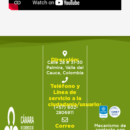
Dirección:
Calle 28 # 31-30
Palmira, Valle del
Cauca, Colombia
Teléfono y
Línea de
servicio a la
ciudadanía/usuario:
(+57) 602-
2806911
Correo
Mecanismo de
contacto con