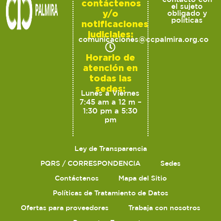
contáctenos
el sujeto
y/o
obligado y
políticas
notificaciones
judiciales:
comunicaciones@ccpalmira.org.co
Horario de
atención en
todas las
sedes:
Lunes a Viernes
7:45 am a 12 m –
1:30 pm a 5:30
pm
Ley de Transparencia
PQRS / CORRESPONDENCIA
Sedes
Contáctenos
Mapa del Sitio
Políticas de Tratamiento de Datos
Ofertas para proveedores
Trabaja con nosotros