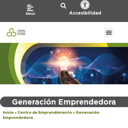
Ir
al
Accesibilidad
Menú
contenido
Generación Emprendedora
Inicio
»
Centro de Emprendimiento
»
Generación
Emprendedora