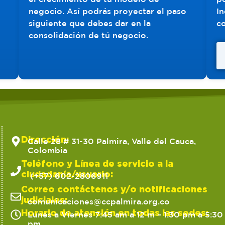
negocio. Así podrás proyectar el paso
In
siguiente que debes dar en la
co
consolidación de tú negocio.
Dirección:
Calle 28 # 31-30 Palmira, Valle del Cauca,
Colombia
Teléfono y Línea de servicio a la
ciudadanía/usuario:
(+57) 602-2806911
Correo contáctenos y/o notificaciones
judiciales:
comunicaciones@ccpalmira.org.co
Horario de atención en todas las sedes:
Lunes a Viernes 7:45 am a 12 m – 1:30 pm a 5:30
pm