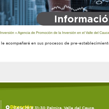
Informació
 Inversión
»
Agencia de Promoción de la Inversión en el Valle del Cauca 
ue le acompañará en sus procesos de pre-establecimient
Dirección:
Calle 28 # 31-30 Palmira, Valle del Cauca,