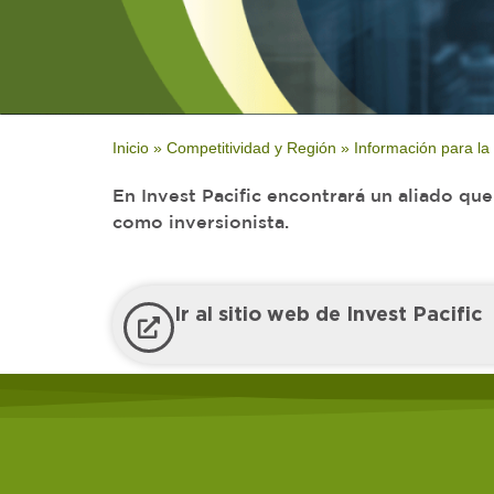
Inicio
»
Competitividad y Región
»
Información para la
En Invest Pacific encontrará un aliado q
como inversionista.
Ir al sitio web de Invest Pacific