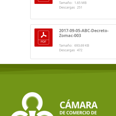
Tamaño:
1.65 MB
Descargas
251
2017-09-05-ABC-Decreto-
Zomac-003
Tamaño:
693.69 KB
Descargas
472