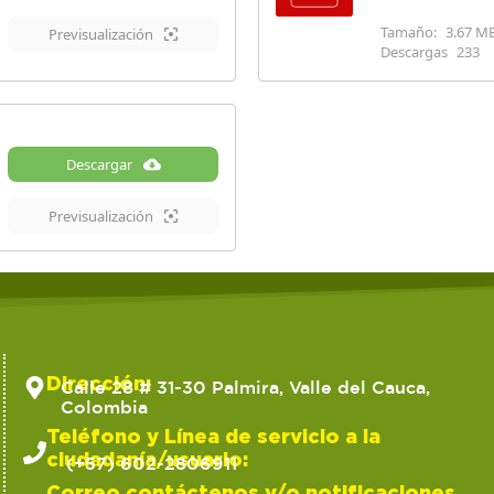
Tamaño:
3.67 M
Previsualización
Descargas
233
Descargar
Previsualización
Dirección:
Calle 28 # 31-30 Palmira, Valle del Cauca,
Colombia
Teléfono y Línea de servicio a la
ciudadanía/usuario:
(+57) 602-2806911
Correo contáctenos y/o notificaciones