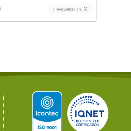
B
Previsualización