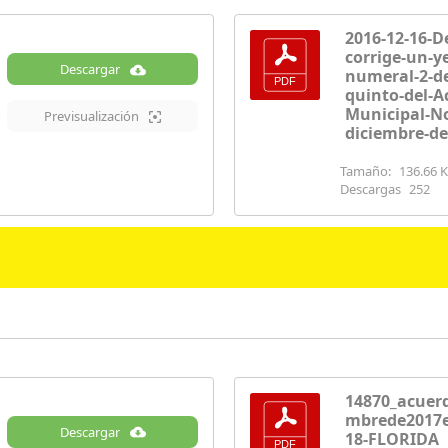
2016-12-16-D
corrige-un-ye
Descargar
numeral-2-de
quinto-del-A
Municipal-No
Previsualización
diciembre-d
Tamaño:
136.66 
Descargas
252
14870_acuer
mbrede2017e
Descargar
18-FLORIDA