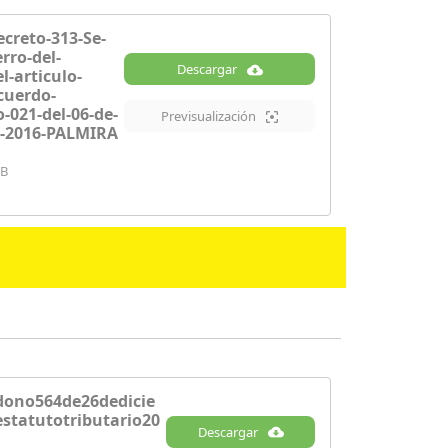
ecreto-313-Se-
rro-del-
Descargar
l-articulo-
cuerdo-
-021-del-06-de-
Previsualización
e-2016-PALMIRA
KB
dono564de26dedicie
statutotributario20
Descargar