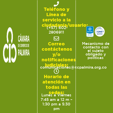
Teléfono y
Línea de
servicio a la
ciudadanía/usuario:
(+57) 602-
2806911
Correo
Mecanismo de
contacto con
contáctenos
el sujeto
y/o
obligado y
políticas
notificaciones
judiciales:
comunicaciones@ccpalmira.org.co
Horario de
atención en
todas las
sedes:
Lunes a Viernes
7:45 am a 12 m –
1:30 pm a 5:30
pm