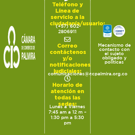
Teléfono y
Línea de
servicio a la
ciudadanía/usuario:
(+57) 602-
2806911
Correo
Mecanismo de
contacto con
contáctenos
el sujeto
y/o
obligado y
políticas
notificaciones
judiciales:
comunicaciones@ccpalmira.org.co
Horario de
atención en
todas las
sedes:
Lunes a Viernes
7:45 am a 12 m –
1:30 pm a 5:30
pm