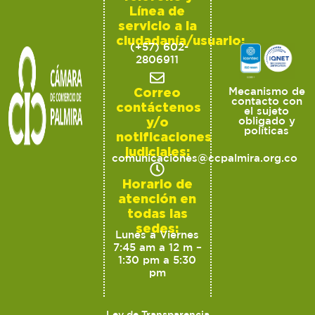
Línea de
servicio a la
ciudadanía/usuario:
(+57) 602-
2806911
Correo
Mecanismo de
contacto con
contáctenos
el sujeto
y/o
obligado y
políticas
notificaciones
judiciales:
comunicaciones@ccpalmira.org.co
Horario de
atención en
todas las
sedes:
Lunes a Viernes
7:45 am a 12 m –
1:30 pm a 5:30
pm
Ley de Transparencia