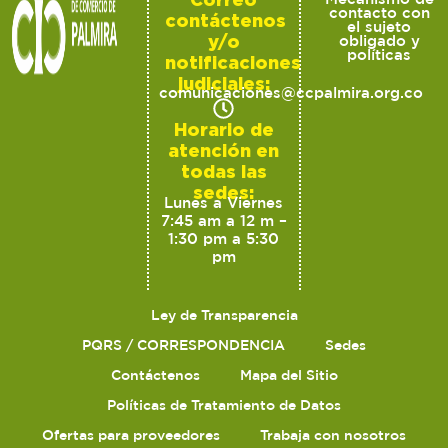
contacto con
contáctenos
el sujeto
y/o
obligado y
políticas
notificaciones
judiciales:
comunicaciones@ccpalmira.org.co
Horario de
atención en
todas las
sedes:
Lunes a Viernes
7:45 am a 12 m –
1:30 pm a 5:30
pm
Ley de Transparencia
PQRS / CORRESPONDENCIA
Sedes
Contáctenos
Mapa del Sitio
Políticas de Tratamiento de Datos
Ofertas para proveedores
Trabaja con nosotros