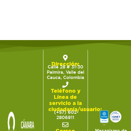
Dirección:
Calle 28 # 31-30
Palmira, Valle del
Cauca, Colombia
Teléfono y
Línea de
servicio a la
ciudadanía/usuario:
(+57) 602-
2806911
Correo
Mecanismo de