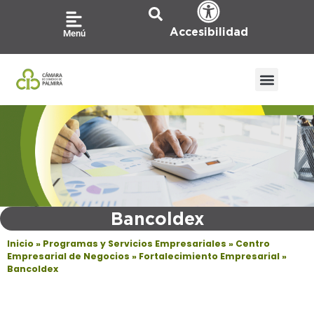
Ir
al
Accesibilidad
Menú
contenido
Bancoldex
Inicio
»
Programas y Servicios Empresariales
»
Centro
Empresarial de Negocios
»
Fortalecimiento Empresarial
»
Bancoldex