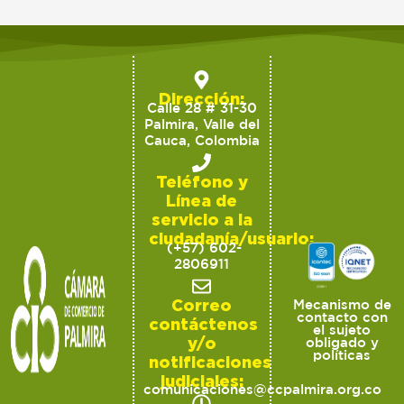
Dirección:
Calle 28 # 31-30
Palmira, Valle del
Cauca, Colombia
Teléfono y
Línea de
servicio a la
ciudadanía/usuario:
(+57) 602-
2806911
Correo
Mecanismo de
contacto con
contáctenos
el sujeto
y/o
obligado y
políticas
notificaciones
judiciales:
comunicaciones@ccpalmira.org.co