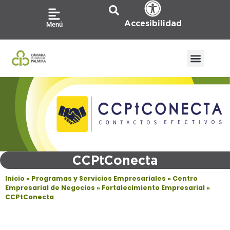
Ir
al
Accesibilidad
Menú
contenido
CCPtConecta
Inicio
»
Programas y Servicios Empresariales
»
Centro
Empresarial de Negocios
»
Fortalecimiento Empresarial
»
CCPtConecta