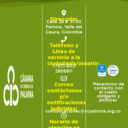
Dirección:
Calle 28 # 31-30
Palmira, Valle del
Cauca, Colombia
Teléfono y
Línea de
servicio a la
ciudadanía/usuario:
(+57) 602-
2806911
Correo
Mecanismo de
contacto con
contáctenos
el sujeto
y/o
obligado y
políticas
notificaciones
judiciales:
comunicaciones@ccpalmira.org.co
Horario de
atención en