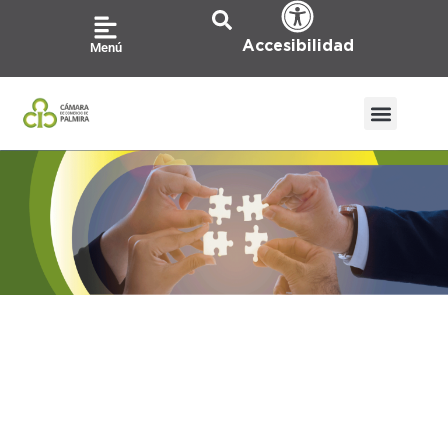
Ir
al
Accesibilidad
Menú
contenido