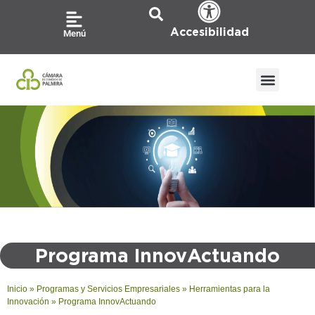
Ir
al
Accesibilidad
Menú
contenido
ATENCIÓN A LA CIU
PQRS / CO
Programa InnovActuando
Inicio
»
Programas y Servicios Empresariales
»
Herramientas para la
Innovación
»
Programa InnovActuando