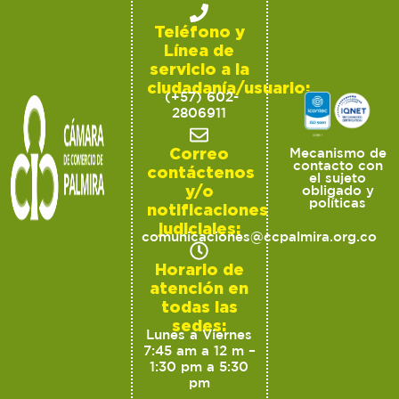
Teléfono y
Línea de
servicio a la
ciudadanía/usuario:
(+57) 602-
2806911
Correo
Mecanismo de
contacto con
contáctenos
el sujeto
y/o
obligado y
políticas
notificaciones
judiciales:
comunicaciones@ccpalmira.org.co
Horario de
atención en
todas las
sedes:
Lunes a Viernes
7:45 am a 12 m –
1:30 pm a 5:30
pm