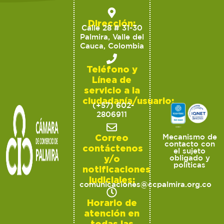
Dirección:
Calle 28 # 31-30
Palmira, Valle del
Cauca, Colombia
Teléfono y
Línea de
servicio a la
ciudadanía/usuario:
(+57) 602-
2806911
Correo
Mecanismo de
contacto con
contáctenos
el sujeto
y/o
obligado y
políticas
notificaciones
judiciales:
comunicaciones@ccpalmira.org.co
Horario de
atención en
todas las