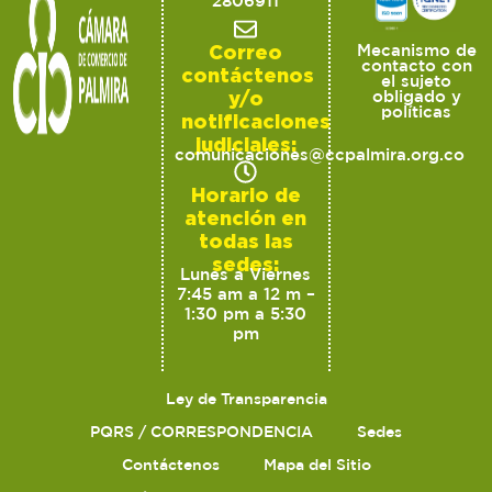
2806911
Correo
Mecanismo de
contacto con
contáctenos
el sujeto
y/o
obligado y
políticas
notificaciones
judiciales:
comunicaciones@ccpalmira.org.co
Horario de
atención en
todas las
sedes:
Lunes a Viernes
7:45 am a 12 m –
1:30 pm a 5:30
pm
Ley de Transparencia
PQRS / CORRESPONDENCIA
Sedes
Contáctenos
Mapa del Sitio