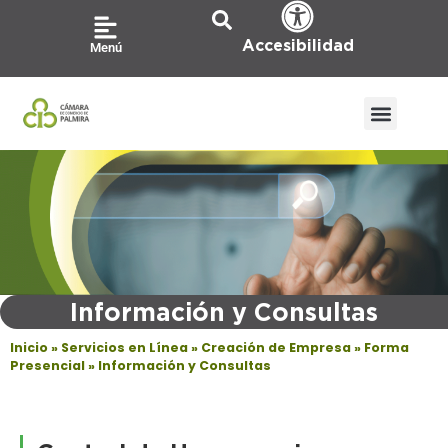
Ir
al
Accesibilidad
Menú
contenido
Información y Consultas
Inicio
»
Servicios en Línea
»
Creación de Empresa
»
Forma
Presencial
»
Información y Consultas