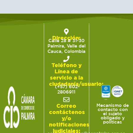
Dirección:
Calle 28 # 31-30
Palmira, Valle del
Cauca, Colombia
Teléfono y
Línea de
servicio a la
ciudadanía/usuario:
(+57) 602-
2806911
Correo
Mecanismo de
contacto con
contáctenos
el sujeto
y/o
obligado y
políticas
notificaciones
judiciales: