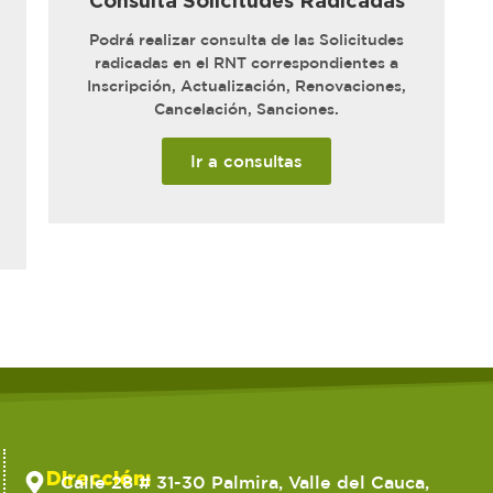
Consulta Solicitudes Radicadas
Podrá realizar consulta de las Solicitudes
radicadas en el RNT correspondientes a
Inscripción, Actualización, Renovaciones,
Cancelación, Sanciones.
Ir a consultas
Dirección:
Calle 28 # 31-30 Palmira, Valle del Cauca,