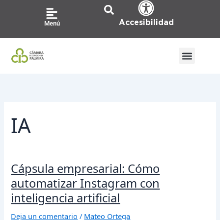
Ir
al
Accesibilidad
Menú
contenido
IA
Cápsula
Cápsula empresarial: Cómo
empresarial:
automatizar Instagram con
Cómo
inteligencia artificial
automatizar
Instagram
Deja un comentario
/
Mateo Ortega
con