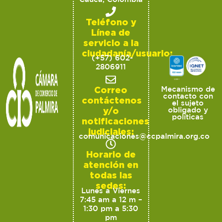
Teléfono y
Línea de
servicio a la
ciudadanía/usuario:
(+57) 602-
2806911
Correo
Mecanismo de
contacto con
contáctenos
el sujeto
y/o
obligado y
políticas
notificaciones
judiciales:
comunicaciones@ccpalmira.org.co
Horario de
atención en
todas las
sedes:
Lunes a Viernes
7:45 am a 12 m –
1:30 pm a 5:30
pm