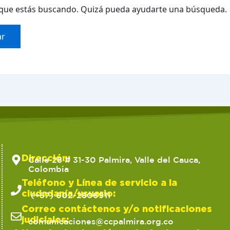
que estás buscando. Quizá pueda ayudarte una búsqueda.
Dirección:
Calle 28 # 31-30 Palmira, Valle del Cauca,
Colombia
Teléfono y Línea de servicio a la
ciudadanía/usuario:
(+57) 602-2806911
Correo contáctenos y/o notificaciones
judiciales:
comunicaciones@ccpalmira.org.co