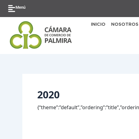
Ir
Buscar
Menú
al
por:
contenido
INICIO
NOSOTROS
2020
{“theme”:”default”,”ordering”:”title”,”order