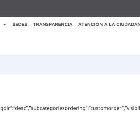
SEDES
TRANSPARENCIA
ATENCIÓN A LA CIUDADA
ingdir”:”desc”,”subcategoriesordering”:”customorder”,”visibi