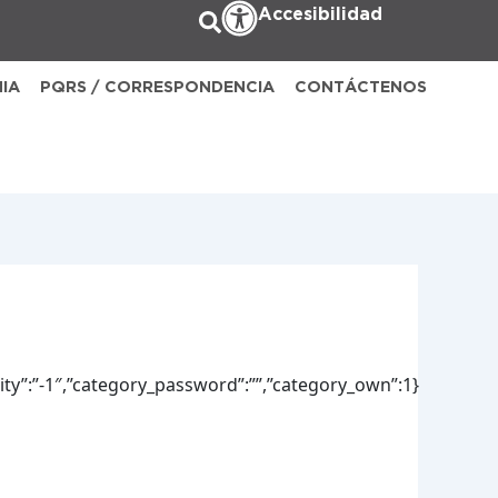
Accesibilidad
NIA
PQRS / CORRESPONDENCIA
CONTÁCTENOS
lity”:”-1″,”category_password”:””,”category_own”:1}