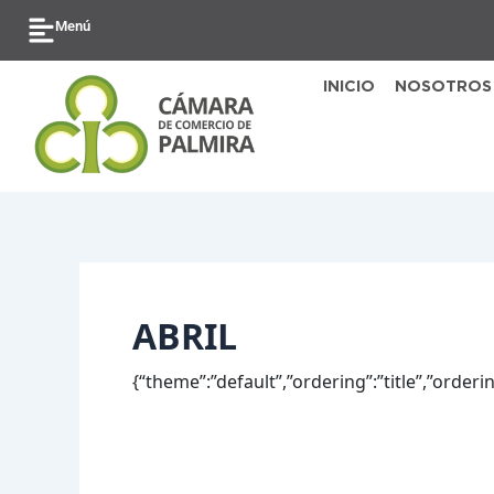
Ir
Buscar
Menú
al
por:
contenido
INICIO
NOSOTROS
ABRIL
{“theme”:”default”,”ordering”:”title”,”orde