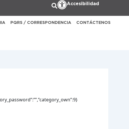
Accesibilidad
NIA
PQRS / CORRESPONDENCIA
CONTÁCTENOS
egory_password”:””,”category_own”:9}