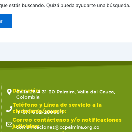
que estás buscando. Quizá pueda ayudarte una búsqueda.
Dirección:
Calle 28 # 31-30 Palmira, Valle del Cauca,
Colombia
Teléfono y Línea de servicio a la
ciudadanía/usuario:
(+57) 602-2806911
Correo contáctenos y/o notificaciones
judiciales:
comunicaciones@ccpalmira.org.co