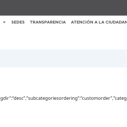
SEDES
TRANSPARENCIA
ATENCIÓN A LA CIUDADA
ringdir”:”desc”,”subcategoriesordering”:”customorder”,”cat