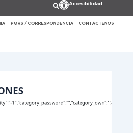
Accesibilidad
NIA
PQRS / CORRESPONDENCIA
CONTÁCTENOS
IONES
lity”:”-1″,”category_password”:””,”category_own”:1}