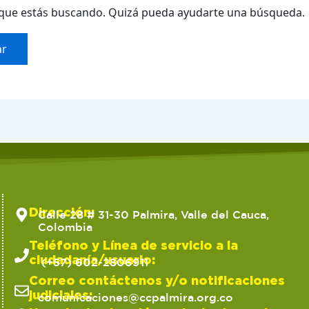
que estás buscando. Quizá pueda ayudarte una búsqueda.
Dirección:
Calle 28 # 31-30 Palmira, Valle del Cauca,
Colombia
Teléfono y Línea de servicio a la
ciudadanía/usuario:
(+57) 602-2806911
Correo contáctenos y/o notificaciones
judiciales:
comunicaciones@ccpalmira.org.co