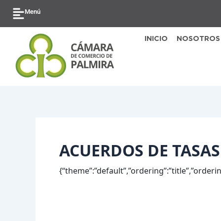
Ir
Buscar
Menú
al
por:
contenido
INICIO
NOSOTROS
ACUERDOS DE TASAS
{“theme”:”default”,”ordering”:”title”,”order