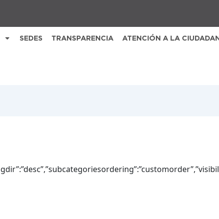
SEDES
TRANSPARENCIA
ATENCIÓN A LA CIUDADA
ingdir”:”desc”,”subcategoriesordering”:”customorder”,”visibi