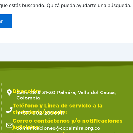
que estás buscando. Quizá pueda ayudarte una búsqueda.
Dirección:
Calle 28 # 31-30 Palmira, Valle del Cauca,
Colombia
Teléfono y Línea de servicio a la
ciudadanía/usuario:
(+57) 602-2806911
Correo contáctenos y/o notificaciones
judiciales:
comunicaciones@ccpalmira.org.co