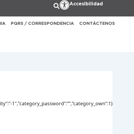
Accesibilidad
NIA
PQRS / CORRESPONDENCIA
CONTÁCTENOS
lity”:”-1″,”category_password”:””,”category_own”:1}