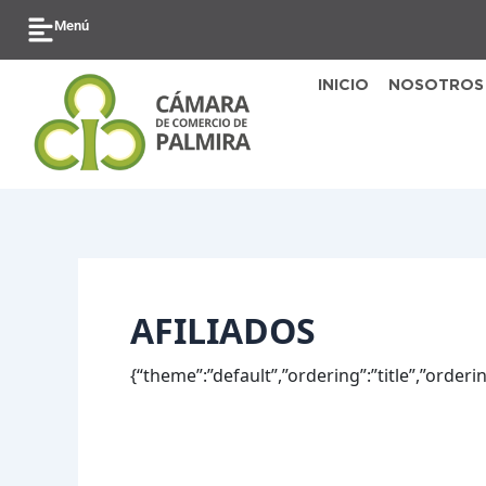
Ir
Buscar
Menú
al
por:
contenido
INICIO
NOSOTROS
AFILIADOS
{“theme”:”default”,”ordering”:”title”,”order