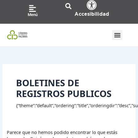
Ir
Buscar
al
por:
Accesibilidad
Menú
contenido
BOLETINES DE
REGISTROS PUBLICOS
{“theme”:”default”,”ordering”:”title”,”orderingdir”:”desc”,
Parece que no hemos podido encontrar lo que estás