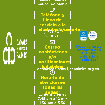
Cauca, Colombia
Teléfono y
Línea de
servicio a la
ciudadanía/usuario:
(+57) 602-
2806911
Correo
Mecanismo de
contacto con
contáctenos
el sujeto
y/o
obligado y
políticas
notificaciones
judiciales:
comunicaciones@ccpalmira.org.co
Horario de
atención en
todas las
sedes:
Lunes a Viernes
7:45 am a 12 m –
1:30 pm a 5:30