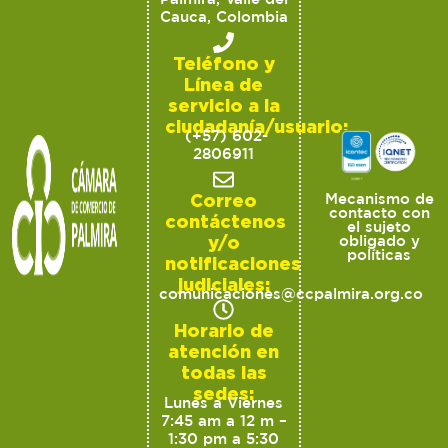
Cauca, Colombia
Teléfono y
Línea de
servicio a la
ciudadanía/usuario:
(+57) 602-
2806911
Correo
Mecanismo de
contacto con
contáctenos
el sujeto
y/o
obligado y
políticas
notificaciones
judiciales:
comunicaciones@ccpalmira.org.co
Horario de
atención en
todas las
sedes:
Lunes a Viernes
7:45 am a 12 m –
1:30 pm a 5:30