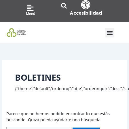
Ir
Buscar
al
por:
Accesibilidad
Menú
contenido
BOLETINES
{“theme”:”default”,”ordering”:”title”,”orderingdir”:”desc”,
Parece que no hemos podido encontrar lo que estás
buscando. Quizá pueda ayudarte una búsqueda.