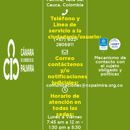
Cauca, Colombia
Teléfono y
Línea de
servicio a la
ciudadanía/usuario:
(+57) 602-
2806911
Correo
Mecanismo de
contacto con
contáctenos
el sujeto
y/o
obligado y
políticas
notificaciones
judiciales:
comunicaciones@ccpalmira.org.co
Horario de
atención en
todas las
sedes:
Lunes a Viernes
7:45 am a 12 m –
1:30 pm a 5:30