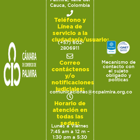
Cauca, Colombia
Teléfono y
Línea de
servicio a la
ciudadanía/usuario:
(+57) 602-
2806911
Correo
Mecanismo de
contacto con
contáctenos
el sujeto
y/o
obligado y
políticas
notificaciones
judiciales:
comunicaciones@ccpalmira.org.co
Horario de
atención en
todas las
sedes:
Lunes a Viernes
7:45 am a 12 m –
1:30 pm a 5:30