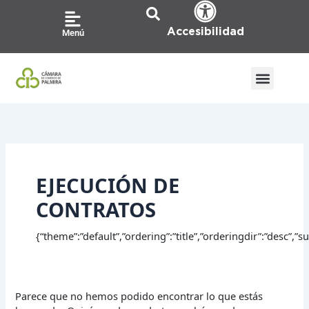
Ir
Buscar
al
por:
Accesibilidad
Menú
contenido
EJECUCIÓN DE
CONTRATOS
{“theme”:”default”,”ordering”:”title”,”orderingdir”:”desc”,
Parece que no hemos podido encontrar lo que estás