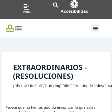
Ir
Buscar
al
por:
Accesibilidad
Menú
contenido
EXTRAORDINARIOS -
(RESOLUCIONES)
{“theme”:”default”,”ordering”:”title”,”orderingdir”:”desc”,
Parece que no hemos podido encontrar lo que estás