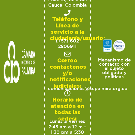
Cauca, Colombia
Teléfono y
Línea de
servicio a la
ciudadanía/usuario:
(+57) 602-
2806911
Correo
Mecanismo de
contacto con
contáctenos
el sujeto
y/o
obligado y
políticas
notificaciones
judiciales:
comunicaciones@ccpalmira.org.co
Horario de
atención en
todas las
sedes:
Lunes a Viernes
7:45 am a 12 m –
1:30 pm a 5:30