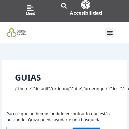
Ir
Buscar
al
por:
Accesibilidad
Menú
contenido
GUIAS
{“theme”:”default”,”ordering”:”title”,”orderingdir”:”desc”,
Parece que no hemos podido encontrar lo que estás
buscando. Quizá pueda ayudarte una búsqueda.