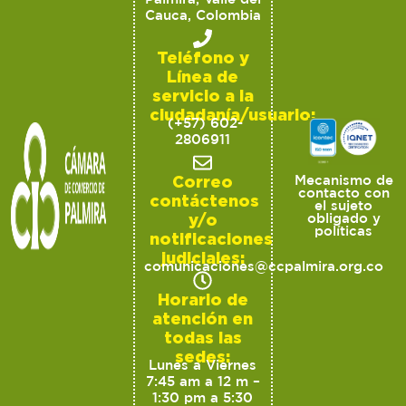
Cauca, Colombia
Teléfono y
Línea de
servicio a la
ciudadanía/usuario:
(+57) 602-
2806911
Correo
Mecanismo de
contacto con
contáctenos
el sujeto
y/o
obligado y
políticas
notificaciones
judiciales:
comunicaciones@ccpalmira.org.co
Horario de
atención en
todas las
sedes:
Lunes a Viernes
7:45 am a 12 m –
1:30 pm a 5:30