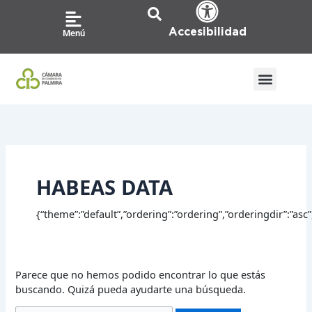
Ir
Buscar
al
por:
Accesibilidad
Menú
contenido
HABEAS DATA
{“theme”:”default”,”ordering”:”ordering”,”orderingdir”:”a
Parece que no hemos podido encontrar lo que estás
buscando. Quizá pueda ayudarte una búsqueda.