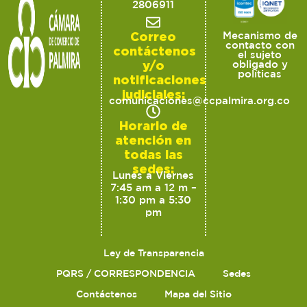
2806911
Correo
Mecanismo de
contacto con
contáctenos
el sujeto
y/o
obligado y
políticas
notificaciones
judiciales:
comunicaciones@ccpalmira.org.co
Horario de
atención en
todas las
sedes:
Lunes a Viernes
7:45 am a 12 m –
1:30 pm a 5:30
pm
Ley de Transparencia
PQRS / CORRESPONDENCIA
Sedes
Contáctenos
Mapa del Sitio