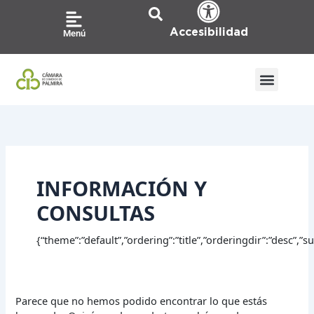
Ir
Buscar
al
por:
Accesibilidad
Menú
contenido
INFORMACIÓN Y
CONSULTAS
{“theme”:”default”,”ordering”:”title”,”orderingdir”:”desc”,
Parece que no hemos podido encontrar lo que estás