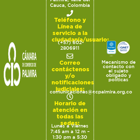
Cauca, Colombia
Teléfono y
Línea de
servicio a la
ciudadanía/usuario:
(+57) 602-
2806911
Correo
Mecanismo de
contacto con
contáctenos
el sujeto
y/o
obligado y
políticas
notificaciones
judiciales:
comunicaciones@ccpalmira.org.co
Horario de
atención en
todas las
sedes:
Lunes a Viernes
7:45 am a 12 m –
1:30 pm a 5:30