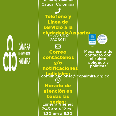
Cauca, Colombia
Teléfono y
Línea de
servicio a la
ciudadanía/usuario:
(+57) 602-
2806911
Correo
Mecanismo de
contacto con
contáctenos
el sujeto
y/o
obligado y
políticas
notificaciones
judiciales:
comunicaciones@ccpalmira.org.co
Horario de
atención en
todas las
sedes:
Lunes a Viernes
7:45 am a 12 m –
1:30 pm a 5:30