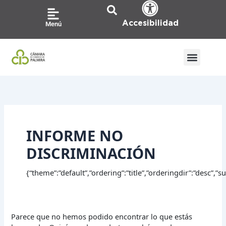
Ir
Buscar
al
por:
Accesibilidad
Menú
contenido
INFORME NO
DISCRIMINACIÓN
{“theme”:”default”,”ordering”:”title”,”orderingdir”:”desc”,
Parece que no hemos podido encontrar lo que estás