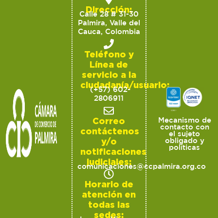
Dirección:
Calle 28 # 31-30
Palmira, Valle del
Cauca, Colombia
Teléfono y
Línea de
servicio a la
ciudadanía/usuario:
(+57) 602-
2806911
Correo
Mecanismo de
contacto con
contáctenos
el sujeto
y/o
obligado y
políticas
notificaciones
judiciales:
comunicaciones@ccpalmira.org.co
Horario de
atención en
todas las
sedes: