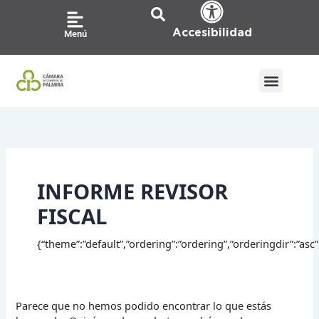
Ir
Buscar
al
por:
Accesibilidad
Menú
contenido
INFORME REVISOR
FISCAL
{“theme”:”default”,”ordering”:”ordering”,”orderingdir”:”asc
Parece que no hemos podido encontrar lo que estás